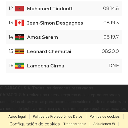
12
08:14.8
Mohamed Tindouft
13
08:19.3
Jean-Simon Desgagnes
14
08:19.7
Amos Serem
15
08:20.0
Leonard Chemutai
16
DNF
Lamecha Girma
© CARACOL S.A. Todos los derechos reservados.
CARACOL S.A. realiza una reserva expresa de las reproducciones y
usos de las obras y otras prestaciones accesibles desde este sitio web
a medios de lectura mecánica u otros medios que resulten adecuados.
Aviso legal
Política de Protección de Datos
Política de cookies
Configuración de cookies
Transparencia
Soluciones W