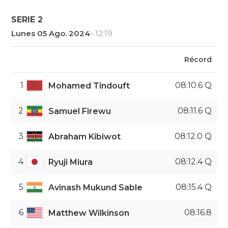
SERIE 2
Lunes 05 Ago. 2024
- 12:19
Récord
1
08:10.6 Q
Mohamed Tindouft
2
08:11.6 Q
Samuel Firewu
3
08:12.0 Q
Abraham Kibiwot
4
08:12.4 Q
Ryuji Miura
5
08:15.4 Q
Avinash Mukund Sable
6
08:16.8
Matthew Wilkinson