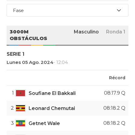
Fase
3000M
Masculino
Ronda 1
OBSTÁCULOS
SERIE 1
Lunes 05 Ago. 2024
- 12:04
Récord
1
08:17.9 Q
Soufiane El Bakkali
2
08:18.2 Q
Leonard Chemutai
3
08:18.2 Q
Getnet Wale