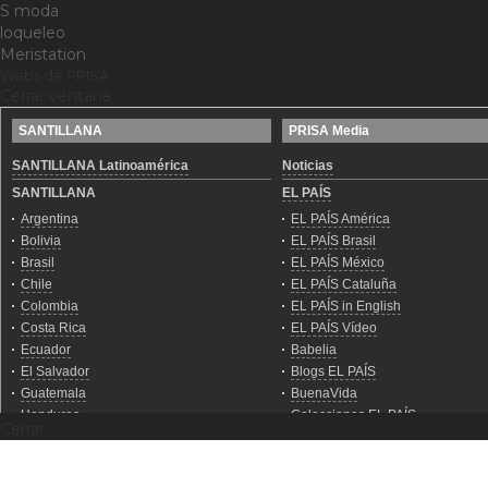
S moda
loqueleo
Meristation
Webs de PRISA
Cerrar ventana
Cerrar