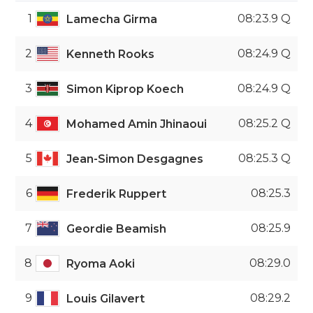
1
08:23.9 Q
Lamecha Girma
2
08:24.9 Q
Kenneth Rooks
3
08:24.9 Q
Simon Kiprop Koech
4
08:25.2 Q
Mohamed Amin Jhinaoui
5
08:25.3 Q
Jean-Simon Desgagnes
6
08:25.3
Frederik Ruppert
7
08:25.9
Geordie Beamish
8
08:29.0
Ryoma Aoki
9
08:29.2
Louis Gilavert