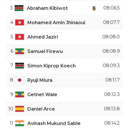
3
08:06.5
Abraham Kibiwot
4
08:07.7
Mohamed Amin Jhinaoui
5
08:08.0
Ahmed Jaziri
6
08:08.9
Samuel Firewu
7
08:09.3
Simon Kiprop Koech
8
08:11.7
Ryuji Miura
9
08:12.3
Getnet Wale
10
08:13.8
Daniel Arce
11
08:14.2
Avinash Mukund Sable