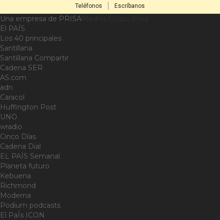
Teléfonos
Escríbanos
Una empresa de PRISA
Medios Grupo Prisa
El PAÍS
Los 40 principales
Santillana
Santillana Compartir
Cadena SER
AS.com
adn
Caracol
Huffington Post
UNO
wradio
Cinco Días
Cadena Dial
EL PAÍS Semanal
Planeta futuro
Kebuena
Richmond
Moderna
Podium podcasts
El PaÍs ICON