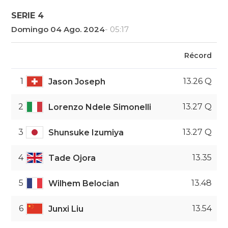
SERIE 4
Domingo 04 Ago. 2024
- 05:17
Récord
1
13.26 Q
Jason Joseph
2
13.27 Q
Lorenzo Ndele Simonelli
3
13.27 Q
Shunsuke Izumiya
4
13.35
Tade Ojora
5
13.48
Wilhem Belocian
6
13.54
Junxi Liu