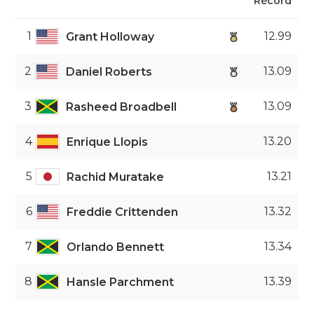
Récord
1
12.99
Grant Holloway
2
13.09
Daniel Roberts
3
13.09
Rasheed Broadbell
4
13.20
Enrique Llopis
5
13.21
Rachid Muratake
6
13.32
Freddie Crittenden
7
13.34
Orlando Bennett
8
13.39
Hansle Parchment