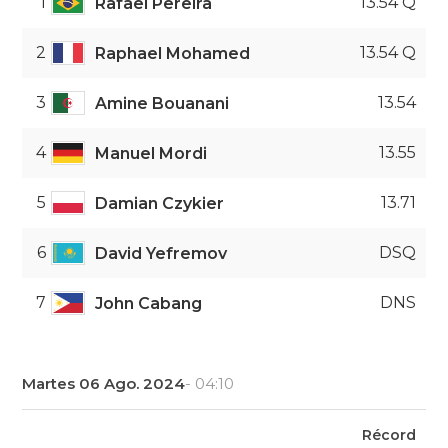
1
13.54 Q
Rafael Pereira
2
13.54 Q
Raphael Mohamed
3
13.54
Amine Bouanani
4
13.55
Manuel Mordi
5
13.71
Damian Czykier
6
DSQ
David Yefremov
7
DNS
John Cabang
Martes 06 Ago. 2024
- 04:10
Récord