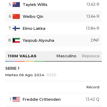
5
13.63 R
Tayleb Willis
6
13.64 R
Weibo Qin
7
13.84 R
Elmo Lakka
8
DNF
Yaqoub Alyouha
110M VALLAS
Masculino
Repesca
SERIE 1
Martes 06 Ago. 2024
- 03:50
Récord
1
13.42 Q
Freddie Crittenden