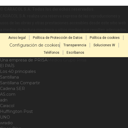
© CARACOL S.A. Todos los derechos reservados.
CARACOL S.A. realiza una reserva expresa de las reproducciones y
usos de las obras y otras prestaciones accesibles desde este sitio web
a medios de lectura mecánica u otros medios que resulten adecuados.
Aviso legal
Política de Protección de Datos
Política de cookies
Configuración de cookies
Transparencia
Soluciones W
Teléfonos
Escríbanos
Una empresa de PRISA
Medios Grupo Prisa
El PAÍS
Los 40 principales
Santillana
Santillana Compartir
Cadena SER
AS.com
adn
Caracol
Huffington Post
UNO
wradio