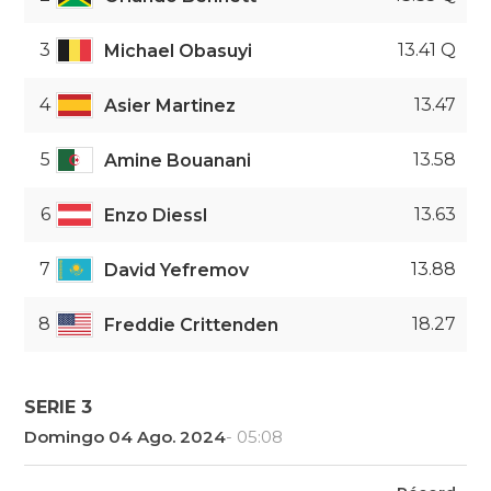
3
13.41 Q
Michael Obasuyi
4
13.47
Asier Martinez
5
13.58
Amine Bouanani
6
13.63
Enzo Diessl
7
13.88
David Yefremov
8
18.27
Freddie Crittenden
SERIE 3
Domingo 04 Ago. 2024
- 05:08