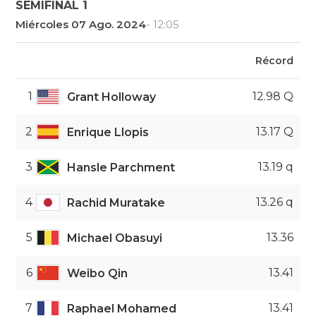
SEMIFINAL 1
Miércoles 07 Ago. 2024
- 12:05
Récord
1
12.98 Q
Grant Holloway
2
13.17 Q
Enrique Llopis
3
13.19 q
Hansle Parchment
4
13.26 q
Rachid Muratake
5
13.36
Michael Obasuyi
6
13.41
Weibo Qin
7
13.41
Raphael Mohamed