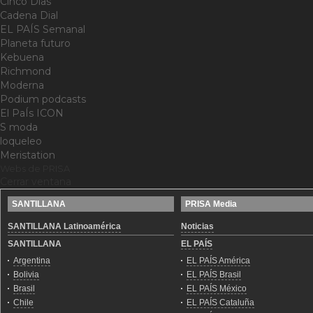
Cinco Días
Cadena Dial
EL PAÍS Semanal
Planeta futuro
Kebuena
Richmond
Moderna
Podium podcasts
El PaÍs ICON
S moda
loqueleo
Meristation
Webs de PRISA
Cerrar ventana