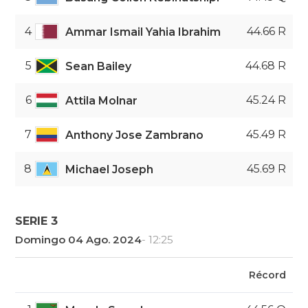
4
44.66 R
Ammar Ismail Yahia Ibrahim
5
44.68 R
Sean Bailey
6
45.24 R
Attila Molnar
7
45.49 R
Anthony Jose Zambrano
8
45.69 R
Michael Joseph
SERIE 3
Domingo 04 Ago. 2024
- 12:25
Récord