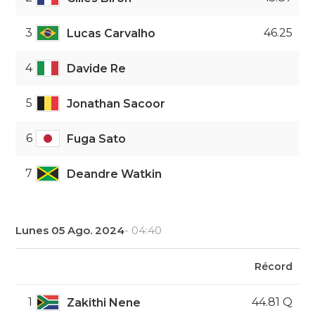
3
46.25
Lucas Carvalho
4
Davide Re
5
Jonathan Sacoor
6
Fuga Sato
7
Deandre Watkin
Lunes 05 Ago. 2024
- 04:40
Récord
1
44.81 Q
Zakithi Nene