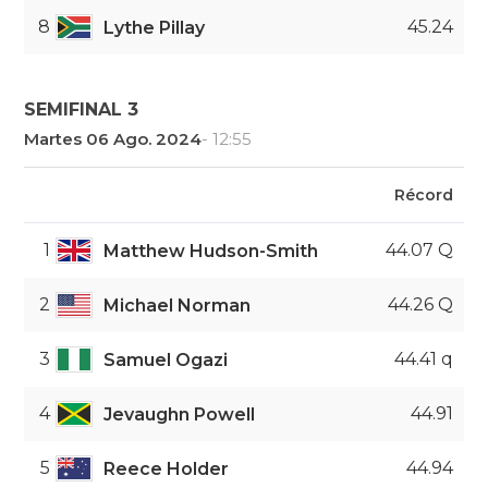
8
45.24
Lythe Pillay
SEMIFINAL 3
Martes 06 Ago. 2024
- 12:55
Récord
1
44.07 Q
Matthew Hudson-Smith
2
44.26 Q
Michael Norman
3
44.41 q
Samuel Ogazi
4
44.91
Jevaughn Powell
5
44.94
Reece Holder