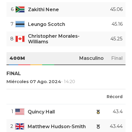
6
45.06
Zakithi Nene
7
45.16
Leungo Scotch
Christopher Morales-
8
45.25
Williams
400M
Masculino
Final
FINAL
Miércoles 07 Ago. 2024
- 14:20
Récord
1
43.4
Quincy Hall
2
43.44
Matthew Hudson-Smith