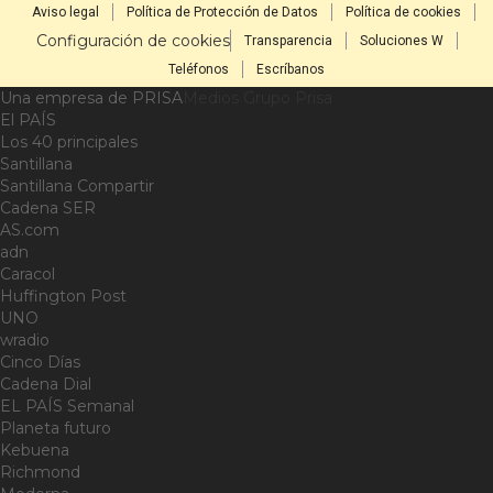
Aviso legal
Política de Protección de Datos
Política de cookies
Configuración de cookies
Transparencia
Soluciones W
Teléfonos
Escríbanos
Una empresa de PRISA
Medios Grupo Prisa
El PAÍS
Los 40 principales
Santillana
Santillana Compartir
Cadena SER
AS.com
adn
Caracol
Huffington Post
UNO
wradio
Cinco Días
Cadena Dial
EL PAÍS Semanal
Planeta futuro
Kebuena
Richmond