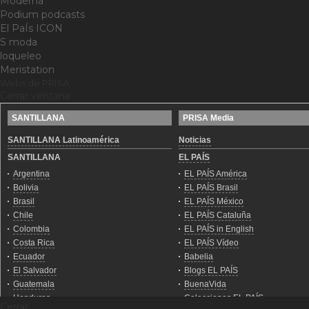
Moderna
Podium podcasts
El PaÍs ICON
S moda
loqueleo
Meristation
Webs de PRISA
Cerrar ventana
Cerrar