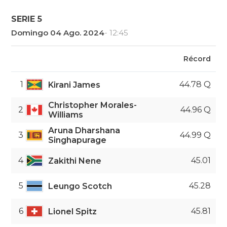
SERIE 5
Domingo 04 Ago. 2024
- 12:45
Récord
1
44.78 Q
Kirani James
Christopher Morales-
2
44.96 Q
Williams
Aruna Dharshana
3
44.99 Q
Singhapurage
4
45.01
Zakithi Nene
5
45.28
Leungo Scotch
6
45.81
Lionel Spitz