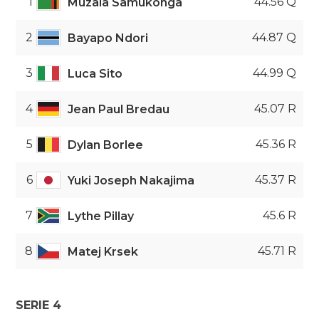
1
44.56 Q
Muzala Samukonga
2
44.87 Q
Bayapo Ndori
3
44.99 Q
Luca Sito
4
45.07 R
Jean Paul Bredau
5
45.36 R
Dylan Borlee
6
45.37 R
Yuki Joseph Nakajima
7
45.6 R
Lythe Pillay
8
45.71 R
Matej Krsek
SERIE 4