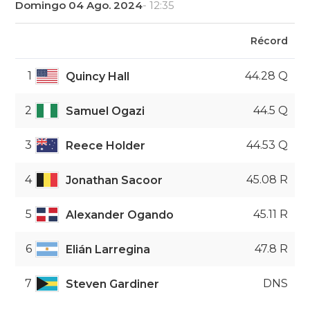
Domingo 04 Ago. 2024
- 12:35
Récord
1
44.28 Q
Quincy Hall
2
44.5 Q
Samuel Ogazi
3
44.53 Q
Reece Holder
4
45.08 R
Jonathan Sacoor
5
45.11 R
Alexander Ogando
6
47.8 R
Elián Larregina
7
DNS
Steven Gardiner