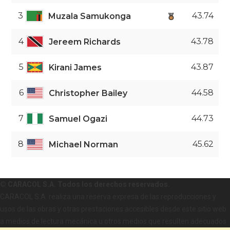
3
43.74
Muzala Samukonga
4
43.78
Jereem Richards
5
43.87
Kirani James
6
44.58
Christopher Bailey
7
44.73
Samuel Ogazi
8
45.62
Michael Norman
© CARACOL S.A. Todos los derechos reservados.
CARACOL S.A. realiza una reserva expresa de las reproducciones y
usos de las obras y otras prestaciones accesibles desde este sitio web
a medios de lectura mecánica u otros medios que resulten adecuados.