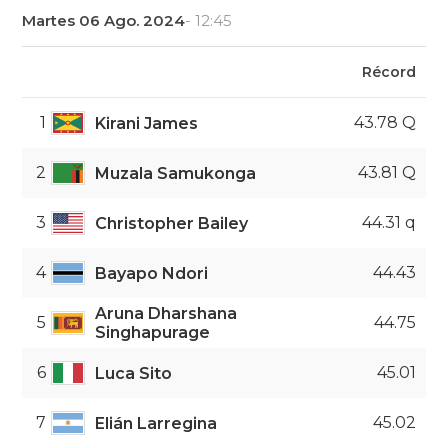
Martes 06 Ago. 2024
- 12:45
Récord
1
43.78 Q
Kirani James
2
43.81 Q
Muzala Samukonga
3
44.31 q
Christopher Bailey
4
44.43
Bayapo Ndori
Aruna Dharshana
5
44.75
Singhapurage
6
45.01
Luca Sito
7
45.02
Elián Larregina