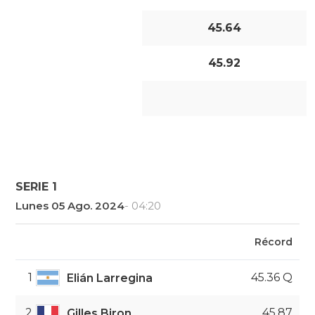
45.64
45.92
SERIE 1
Lunes 05 Ago. 2024
- 04:20
Récord
1
45.36 Q
Elián Larregina
2
45.87
Gilles Biron