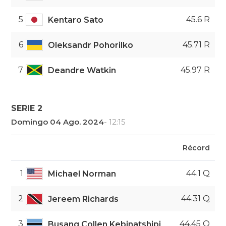
5
45.6 R
Kentaro Sato
6
45.71 R
Oleksandr Pohorilko
7
45.97 R
Deandre Watkin
SERIE 2
Domingo 04 Ago. 2024
- 12:15
Récord
1
44.1 Q
Michael Norman
2
44.31 Q
Jereem Richards
3
44.45 Q
Busang Collen Kebinatshipi