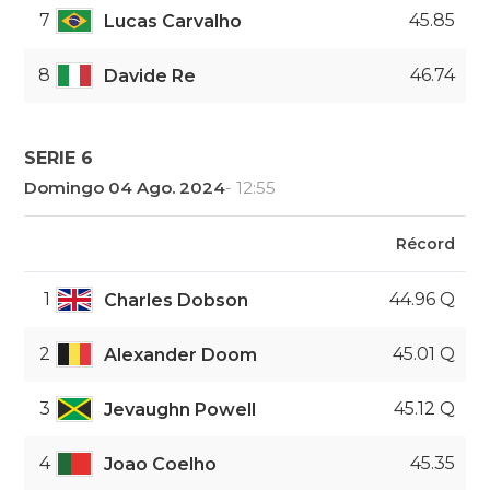
7
45.85
Lucas Carvalho
8
46.74
Davide Re
SERIE 6
Domingo 04 Ago. 2024
- 12:55
Récord
1
44.96 Q
Charles Dobson
2
45.01 Q
Alexander Doom
3
45.12 Q
Jevaughn Powell
4
45.35
Joao Coelho