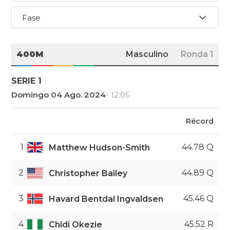
Fase
400M
Masculino
Ronda 1
SERIE 1
Domingo 04 Ago. 2024
- 12:05
Récord
1
44.78 Q
Matthew Hudson-Smith
2
44.89 Q
Christopher Bailey
3
45.46 Q
Havard Bentdal Ingvaldsen
4
45.52 R
Chidi Okezie