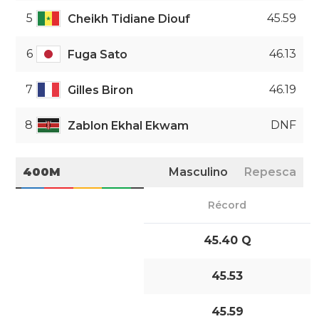
5
45.59
Cheikh Tidiane Diouf
6
46.13
Fuga Sato
7
46.19
Gilles Biron
8
DNF
Zablon Ekhal Ekwam
400M
Masculino
Repesca
Récord
45.40 Q
45.53
45.59