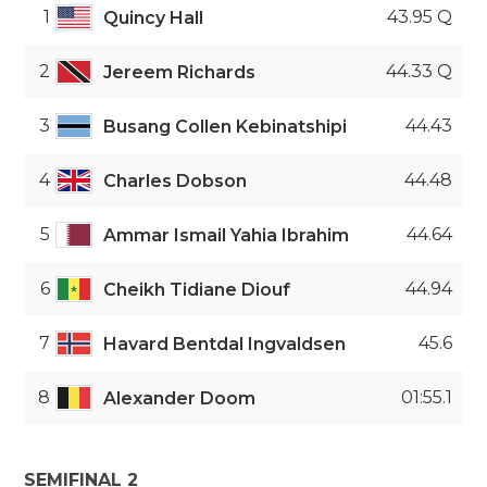
1
43.95 Q
Quincy Hall
2
44.33 Q
Jereem Richards
3
44.43
Busang Collen Kebinatshipi
4
44.48
Charles Dobson
5
44.64
Ammar Ismail Yahia Ibrahim
6
44.94
Cheikh Tidiane Diouf
7
45.6
Havard Bentdal Ingvaldsen
8
01:55.1
Alexander Doom
SEMIFINAL 2