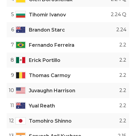
5
2.24 Q
Tihomir Ivanov
6
2.24
Brandon Starc
7
2.2
Fernando Ferreira
8
2.2
Erick Portillo
9
2.2
Thomas Carmoy
10
2.2
Juvaughn Harrison
11
2.2
Yual Reath
12
2.2
Tomohiro Shinno
13
2.15