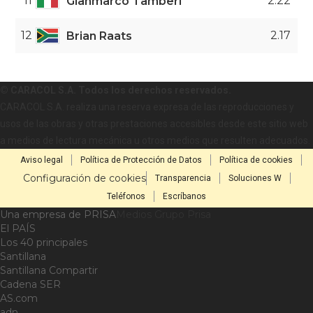
11
2.22
Gianmarco Tamberi
12
2.17
Brian Raats
© CARACOL S.A. Todos los derechos reservados.
CARACOL S.A. realiza una reserva expresa de las reproducciones y
usos de las obras y otras prestaciones accesibles desde este sitio web
a medios de lectura mecánica u otros medios que resulten adecuados.
Aviso legal
Política de Protección de Datos
Política de cookies
Configuración de cookies
Transparencia
Soluciones W
Teléfonos
Escríbanos
Una empresa de PRISA
Medios Grupo Prisa
El PAÍS
Los 40 principales
Santillana
Santillana Compartir
Cadena SER
AS.com
adn