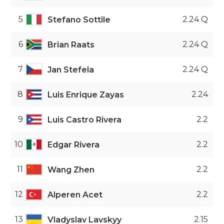
5
2.24 Q
Stefano Sottile
6
2.24 Q
Brian Raats
7
2.24 Q
Jan Stefela
8
2.24
Luis Enrique Zayas
9
2.2
Luis Castro Rivera
10
2.2
Edgar Rivera
11
2.2
Wang Zhen
12
2.2
Alperen Acet
13
2.15
Vladyslav Lavskyy