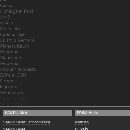
Caracol
Huffington Post
UNO
wradio
Cinco Días
Cadena Dial
EL PAÍS Semanal
Planeta futuro
Kebuena
Richmond
Moderna
Podium podcasts
El PaÍs ICON
S moda
loqueleo
Meristation
Webs de PRISA
Cerrar ventana