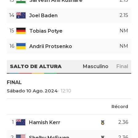
Sarvesh Anil Kushare
14
2.15
Joel Baden
15
NM
Tobias Potye
16
NM
Andrii Protsenko
SALTO DE ALTURA
Masculino
Final
FINAL
Sábado 10 Ago. 2024
- 12:10
Récord
1
2.36
Hamish Kerr
2
2.36
Shelby McEwen