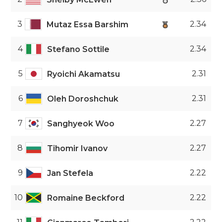
3
2.34
Mutaz Essa Barshim
4
2.34
Stefano Sottile
5
2.31
Ryoichi Akamatsu
6
2.31
Oleh Doroshchuk
7
2.27
Sanghyeok Woo
8
2.27
Tihomir Ivanov
9
2.22
Jan Stefela
10
2.22
Romaine Beckford