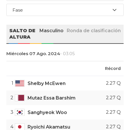
Fase
SALTO DE
Masculino
Ronda de clasificación
ALTURA
Miércoles 07 Ago. 2024
- 03:05
Récord
1
2.27 Q
Shelby McEwen
2
2.27 Q
Mutaz Essa Barshim
3
2.27 Q
Sanghyeok Woo
4
2.27 Q
Ryoichi Akamatsu