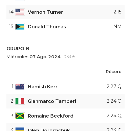
14
2.15
Vernon Turner
15
NM
Donald Thomas
GRUPO B
Miércoles 07 Ago. 2024
- 03:05
Récord
1
2.27 Q
Hamish Kerr
2
2.24 Q
Gianmarco Tamberi
3
2.24 Q
Romaine Beckford
4
2.24 Q
Oleh Doroshchuk