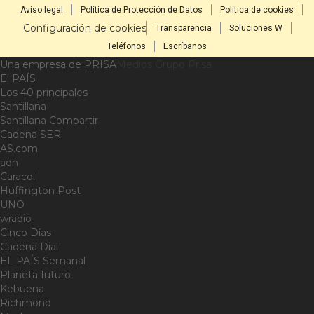
Aviso legal
Política de Protección de Datos
Política de cookies
Configuración de cookies
Transparencia
Soluciones W
Teléfonos
Escríbanos
Una empresa de PRISA
Medios Grupo Prisa
El PAÍS
Los 40 principales
Santillana
Santillana Compartir
Cadena SER
AS.com
adn
Caracol
Huffington Post
UNO
wradio
Cinco Días
Cadena Dial
EL PAÍS Semanal
Planeta futuro
Kebuena
Richmond