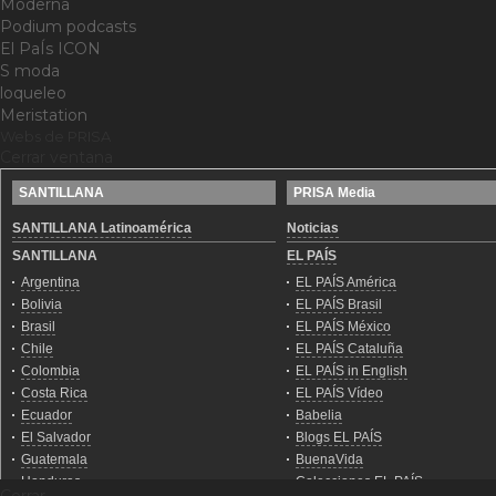
Moderna
Podium podcasts
El PaÍs ICON
S moda
loqueleo
Meristation
Webs de PRISA
Cerrar ventana