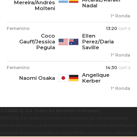
Mereira/Andrés
Nadal
Molteni
1ª Ronda
Femenino
13:20
GMT-5
Coco
Ellen
Gauff/Jessica
Perez/Daria
Pegula
Saville
1ª Ronda
Femenino
14:30
GMT-5
Angelique
Naomi Osaka
Kerber
1ª Ronda
© CARACOL S.A. Todos los derechos reservados.
CARACOL S.A. realiza una reserva expresa de las reproducciones y
usos de las obras y otras prestaciones accesibles desde este sitio web
a medios de lectura mecánica u otros medios que resulten adecuados.