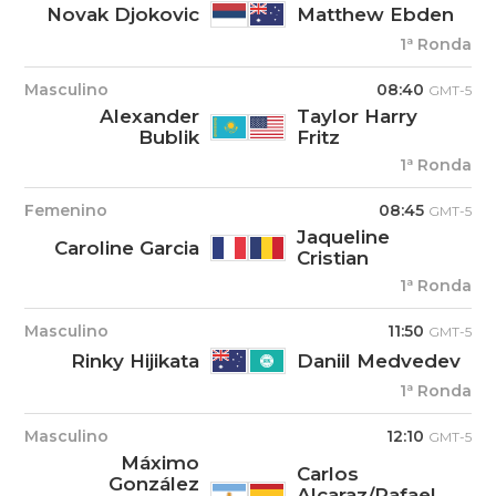
Novak Djokovic
Matthew Ebden
1ª Ronda
Masculino
08:40
GMT-5
Alexander
Taylor Harry
Bublik
Fritz
1ª Ronda
Femenino
08:45
GMT-5
Jaqueline
Caroline Garcia
Cristian
1ª Ronda
Masculino
11:50
GMT-5
Rinky Hijikata
Daniil Medvedev
1ª Ronda
Masculino
12:10
GMT-5
Máximo
Carlos
González
Alcaraz/Rafael