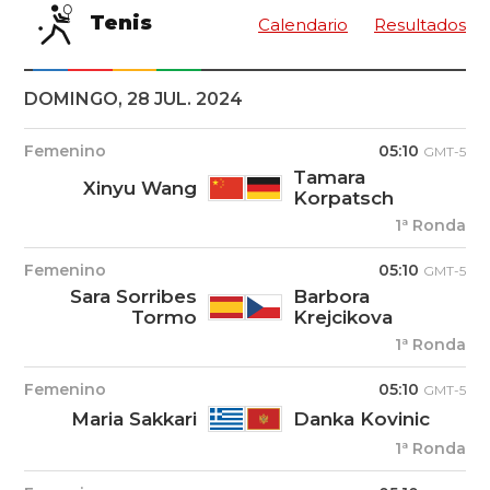
Tenis
Calendario
Resultados
DOMINGO, 28 JUL. 2024
Femenino
05:10
GMT-5
Tamara
Xinyu Wang
Korpatsch
1ª Ronda
Femenino
05:10
GMT-5
Sara Sorribes
Barbora
Tormo
Krejcikova
1ª Ronda
Femenino
05:10
GMT-5
Maria Sakkari
Danka Kovinic
1ª Ronda