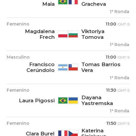
Maia
Gracheva
1ª Ronda
Femenino
11:00
GMT-5
Magdalena
Viktoriya
Frech
Tomova
1ª Ronda
Masculino
11:00
GMT-5
Francisco
Tomas Barrios
Cerúndolo
Vera
1ª Ronda
Femenino
11:30
GMT-5
Dayana
Laura Pigossi
Yastremska
1ª Ronda
Femenino
11:50
GMT-5
Katerina
Clara Burel