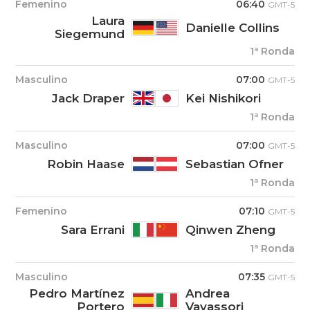
Femenino
06:40
GMT-5
Laura
Danielle Collins
Siegemund
1ª Ronda
Masculino
07:00
GMT-5
Jack Draper
Kei Nishikori
1ª Ronda
Masculino
07:00
GMT-5
Robin Haase
Sebastian Ofner
1ª Ronda
Femenino
07:10
GMT-5
Sara Errani
Qinwen Zheng
1ª Ronda
Masculino
07:35
GMT-5
Pedro Martínez
Andrea
Portero
Vavassori