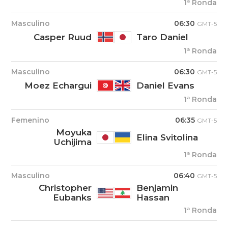
1ª Ronda
Masculino
06:30
GMT-5
Casper Ruud
Taro Daniel
1ª Ronda
Masculino
06:30
GMT-5
Moez Echargui
Daniel Evans
1ª Ronda
Femenino
06:35
GMT-5
Moyuka
Elina Svitolina
Uchijima
1ª Ronda
Masculino
06:40
GMT-5
Christopher
Benjamin
Eubanks
Hassan
1ª Ronda