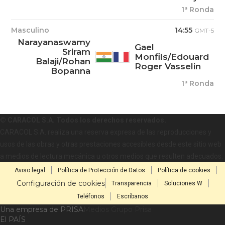
1ª Ronda
Masculino
14:55
GMT-5
Narayanaswamy
Gael
Sriram
Monfils/Edouard
Balaji/Rohan
Roger Vasselin
Bopanna
1ª Ronda
© CARACOL S.A. Todos los derechos reservados.
CARACOL S.A. realiza una reserva expresa de las reproducciones y
usos de las obras y otras prestaciones accesibles desde este sitio web
a medios de lectura mecánica u otros medios que resulten adecuados.
Aviso legal
Política de Protección de Datos
Política de cookies
Configuración de cookies
Transparencia
Soluciones W
Teléfonos
Escríbanos
Una empresa de PRISA
Medios Grupo Prisa
El PAÍS