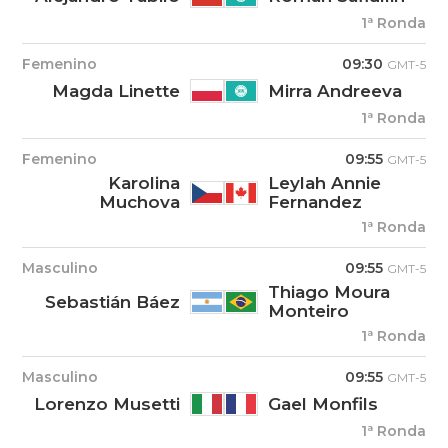
1ª Ronda
Femenino
09:30
GMT-5
Magda Linette
Mirra Andreeva
1ª Ronda
Femenino
09:55
GMT-5
Karolina
Leylah Annie
Muchova
Fernandez
1ª Ronda
Masculino
09:55
GMT-5
Thiago Moura
Sebastián Báez
Monteiro
1ª Ronda
Masculino
09:55
GMT-5
Lorenzo Musetti
Gael Monfils
1ª Ronda