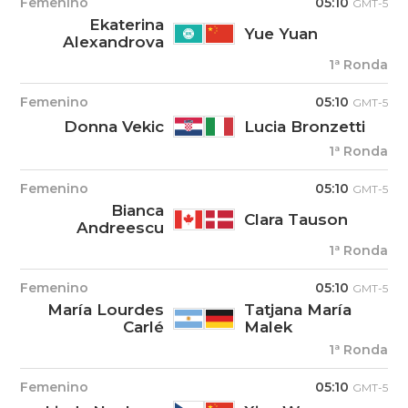
Femenino
05:10
GMT-5
Ekaterina
Yue Yuan
Alexandrova
1ª Ronda
Femenino
05:10
GMT-5
Donna Vekic
Lucia Bronzetti
1ª Ronda
Femenino
05:10
GMT-5
Bianca
Clara Tauson
Andreescu
1ª Ronda
Femenino
05:10
GMT-5
María Lourdes
Tatjana María
Carlé
Malek
1ª Ronda
Femenino
05:10
GMT-5