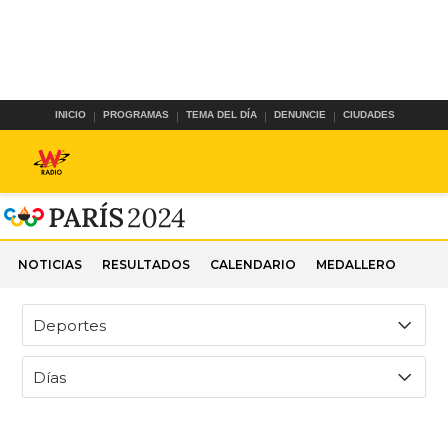
INICIO
PROGRAMAS
TEMA DEL DÍA
DENUNCIE
CIUDADES
NOTICIAS
RESULTADOS
CALENDARIO
MEDALLERO
Deportes
Días