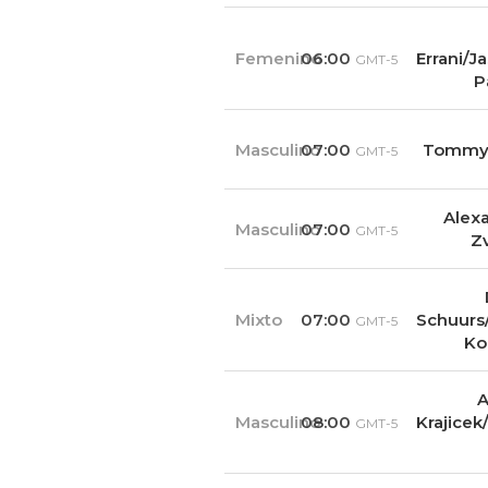
Femenino
06:00
Errani/J
GMT-5
P
Masculino
07:00
Tommy 
GMT-5
Alex
Masculino
07:00
GMT-5
Z
Mixto
07:00
Schuurs
GMT-5
Ko
A
Masculino
08:00
Krajicek
GMT-5