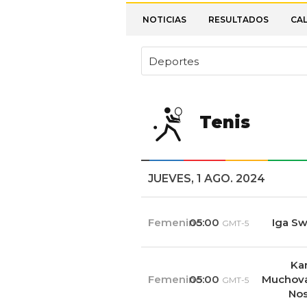
NOTICIAS
RESULTADOS
CA
Deportes
Tenis
JUEVES, 1 AGO. 2024
Femenino
05:00
Iga Sw
GMT-5
Kar
Femenino
05:00
Muchova
GMT-5
No