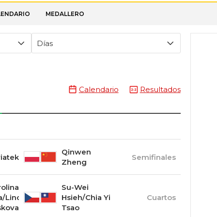
LENDARIO
MEDALLERO
Días
Calendario
Resultados
Qinwen
iatek
Semifinales
Zheng
olina
Su-Wei
/Linda
Hsieh/Chia Yi
Cuartos
skova
Tsao