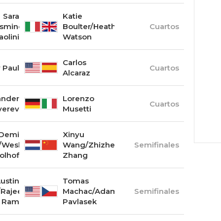
Sara
Katie
asmine
Boulter/Heather
Cuartos
aolini
Watson
Carlos
Paul
Cuartos
Alcaraz
ander
Lorenzo
Cuartos
verev
Musetti
Demi
Xinyu
/Wesley
Wang/Zhizhen
Semifinales
olhof
Zhang
ustin
Tomas
/Rajeev
Machac/Adam
Semifinales
Ram
Pavlasek