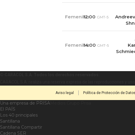
Femenino
12:00
Andreev
GMT-5
Shn
Femenino
14:00
Kar
GMT-5
Schmie
© CARACOL S.A. Todos los derechos reservados.
CARACOL S.A. realiza una reserva expresa de las reproducciones y usos
Aviso legal
Política de Protección de Dato
Una empresa de PRISA
Medios Grupo Prisa
El PAÍS
Los 40 principales
Santillana
Santillana Compartir
Cadena SER