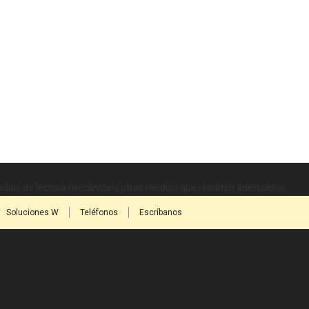
medios de lectura mecánica u otros medios que resulten adecuados.
Soluciones W
Teléfonos
Escríbanos