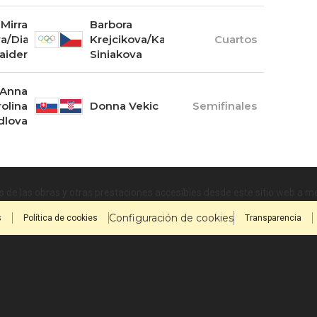
Mirra
Barbora
a/Diana
Krejcikova/Katerina
Cuartos
aider
Siniakova
Anna
olina
Donna Vekic
Semifinales
dlova
 de las obras y otras prestaciones accesibles desde este sitio web a 
Configuración de cookies
s
Política de cookies
Transparencia