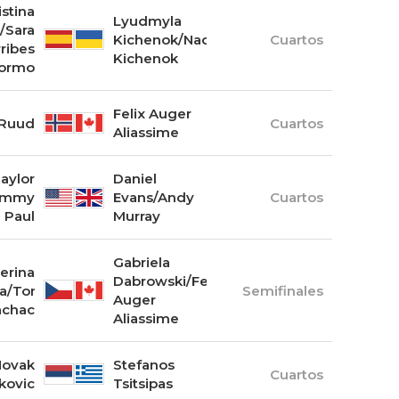
istina
Lyudmyla
/Sara
Kichenok/Nadiya
Cuartos
ribes
Kichenok
ormo
Felix Auger
 Ruud
Cuartos
Aliassime
aylor
Daniel
Tommy
Evans/Andy
Cuartos
Paul
Murray
Gabriela
erina
Dabrowski/Felix
va/Tomas
Semifinales
Auger
chac
Aliassime
Novak
Stefanos
Cuartos
kovic
Tsitsipas