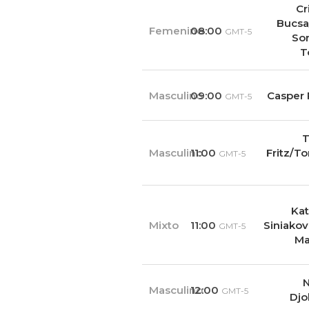
Cr
Bucsa
Femenino
08:00
GMT-5
Sor
T
Masculino
09:00
Casper
GMT-5
T
Masculino
11:00
Fritz/
GMT-5
Kat
Mixto
11:00
Siniako
GMT-5
Ma
Masculino
12:00
GMT-5
Djo