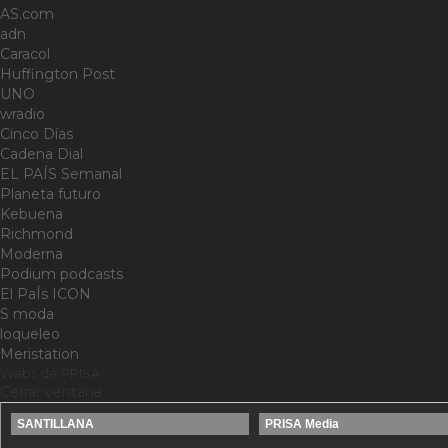
AS.com
adn
Caracol
Huffington Post
UNO
wradio
Cinco Días
Cadena Dial
EL PAÍS Semanal
Planeta futuro
Kebuena
Richmond
Moderna
Podium podcasts
El PaÍs ICON
S moda
loqueleo
Meristation
Webs de PRISA
Cerrar ventana