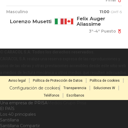
Final
Masculino
11:00
GMT-5
Felix Auger
Lorenzo Musetti
Aliassime
3º-4º Puesto
© CARACOL S.A. Todos los derechos reservados.
CARACOL S.A. realiza una reserva expresa de las reproducciones y
usos de las obras y otras prestaciones accesibles desde este sitio web
a medios de lectura mecánica u otros medios que resulten adecuados.
Aviso legal
Política de Protección de Datos
Política de cookies
Configuración de cookies
Transparencia
Soluciones W
Teléfonos
Escríbanos
Una empresa de PRISA
Medios Grupo Prisa
El PAÍS
Los 40 principales
Santillana
Santillana Compartir