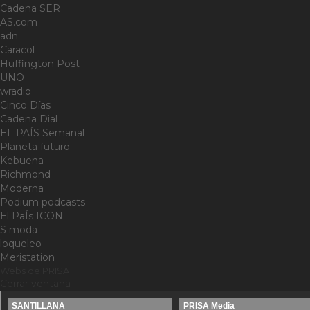
Cadena SER
AS.com
adn
Caracol
Huffington Post
UNO
wradio
Cinco Días
Cadena Dial
EL PAÍS Semanal
Planeta futuro
Kebuena
Richmond
Moderna
Podium podcasts
El PaÍs ICON
S moda
loqueleo
Meristation
Webs de PRISA
Cerrar ventana