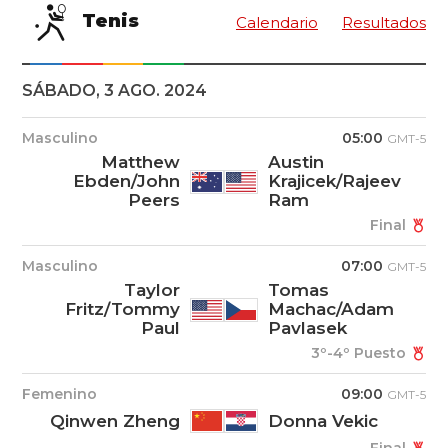
Tenis
Calendario
Resultados
SÁBADO, 3 AGO. 2024
Masculino
05:00
GMT-5
Matthew
Austin
Ebden/John
Krajicek/Rajeev
Peers
Ram
Final
Masculino
07:00
GMT-5
Taylor
Tomas
Fritz/Tommy
Machac/Adam
Paul
Pavlasek
3º-4º Puesto
Femenino
09:00
GMT-5
Qinwen Zheng
Donna Vekic