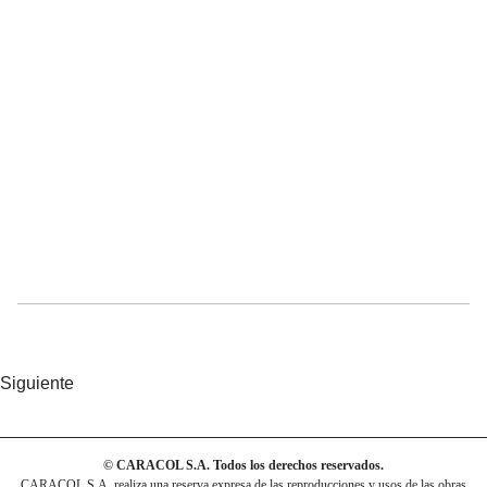
Siguiente
© CARACOL S.A. Todos los derechos reservados.
CARACOL S.A. realiza una reserva expresa de las reproducciones y usos de las obras