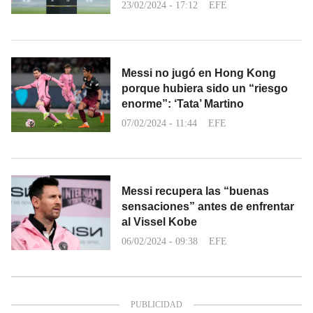
23/02/2024 - 17:12
EFE
Messi no jugó en Hong Kong
porque hubiera sido un “riesgo
enorme”: ‘Tata’ Martino
07/02/2024 - 11:44
EFE
Messi recupera las “buenas
sensaciones” antes de enfrentar
al Vissel Kobe
06/02/2024 - 09:38
EFE