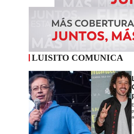
LUISITO COMUNICA
E
p
a
1