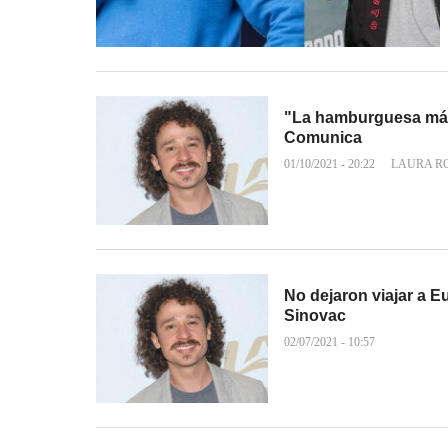
"La hamburguesa más 
Comunica
01/10/2021 - 20:22
LAURA R
No dejaron viajar a 
Sinovac
02/07/2021 - 10:57