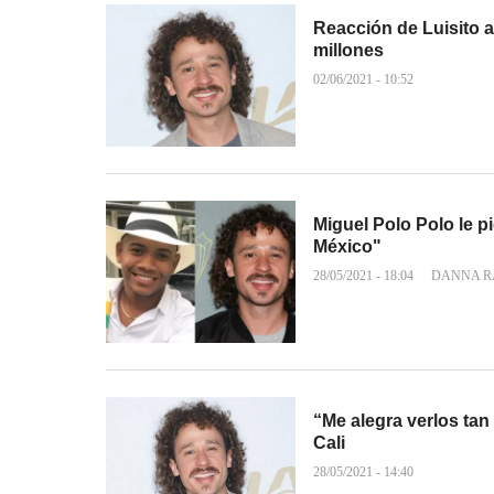
Reacción de Luisito al
millones
02/06/2021 - 10:52
Miguel Polo Polo le p
México"
28/05/2021 - 18:04
DANNA R
“Me alegra verlos tan
Cali
28/05/2021 - 14:40