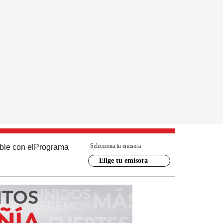
Selecciona tu emisora
ble con el
Programa
Elige tu emisora