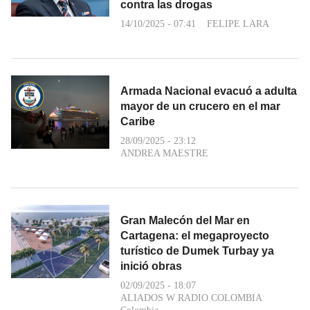
contra las drogas
14/10/2025 - 07:41
FELIPE LARA
Armada Nacional evacuó a adulta
mayor de un crucero en el mar
Caribe
28/09/2025 - 23:12
ANDREA MAESTRE
Gran Malecón del Mar en
Cartagena: el megaproyecto
turístico de Dumek Turbay ya
inició obras
02/09/2025 - 18:07
ALIADOS W RADIO COLOMBIA