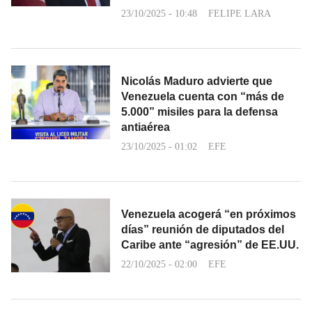
23/10/2025 - 10:48
FELIPE LARA
Nicolás Maduro advierte que
Venezuela cuenta con “más de
5.000” misiles para la defensa
antiaérea
23/10/2025 - 01:02
EFE
Venezuela acogerá “en próximos
días” reunión de diputados del
Caribe ante “agresión” de EE.UU.
22/10/2025 - 02:00
EFE