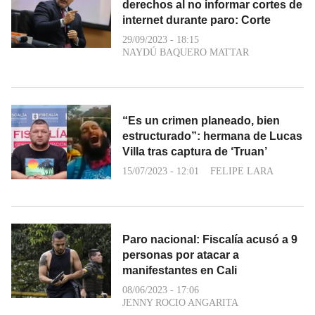
derechos al no informar cortes de
internet durante paro: Corte
29/09/2023 - 18:15
NAYDÚ BAQUERO MATTAR
“Es un crimen planeado, bien
estructurado”: hermana de Lucas
Villa tras captura de ‘Truan’
15/07/2023 - 12:01
FELIPE LARA
Paro nacional: Fiscalía acusó a 9
personas por atacar a
manifestantes en Cali
08/06/2023 - 17:06
JENNY ROCIO ANGARITA