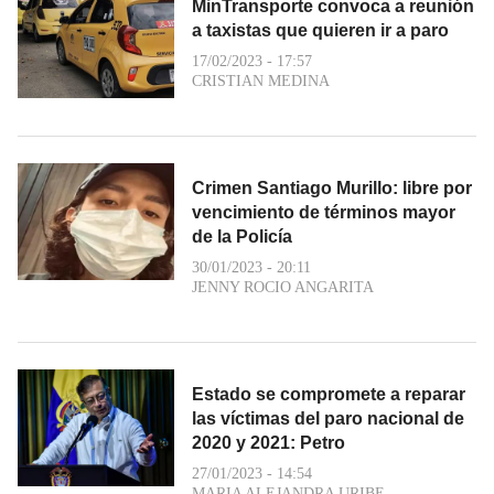
MinTransporte convoca a reunión
a taxistas que quieren ir a paro
17/02/2023 - 17:57
CRISTIAN MEDINA
Crimen Santiago Murillo: libre por
vencimiento de términos mayor
de la Policía
30/01/2023 - 20:11
JENNY ROCIO ANGARITA
Estado se compromete a reparar
las víctimas del paro nacional de
2020 y 2021: Petro
27/01/2023 - 14:54
MARIA ALEJANDRA URIBE