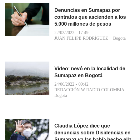
Denuncias en Sumapaz por
contratos que ascienden a los
5.000 millones de pesos
22/02/2023 - 17:49
JUAN FELIPE RODRÍGUEZ
Bogotá
Video: nevó en la localidad de
Sumapaz en Bogotá
24/06/2022 - 09:42
REDACCIÓN W RADIO COLOMBIA
Bogotá
Claudia López dice que
denuncias sobre Disidencias en
Sumapaz ya las había hecho ella