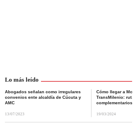
Lo más leído
Abogados señalan como irregulares
Cómo llegar a Mons
convenios ente alcaldía de Cúcuta y
TransMilenio: rutas
AMC
complementarios
13/07/2023
19/03/2024