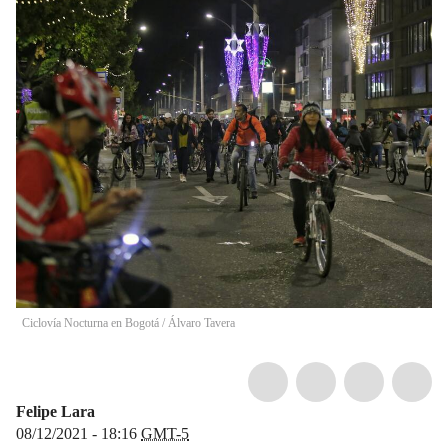
Ciclovía Nocturna en Bogotá
/
Álvaro Tavera
Felipe Lara
08/12/2021 - 18:16
GMT-5