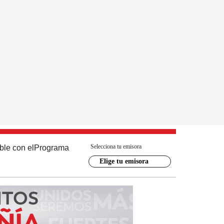
Selecciona tu emisora
ble con el
Programa
Elige tu emisora