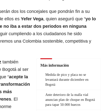
serán dos los concejales que pondrán fin a su
e ellos es
Yefer Vega
, quien aseguró que “
yo lo
e no iba a estar dos periodos en ninguna
eguir cumpliendo a los ciudadanos he sido
ueremos una Colombia sostenible, competitiva y
z
también
Más información
e Bogotá al ser
Medida de pico y placa no se
que “
acepte la
levantará durante diciembre en
transformación
Bogotá
s más
Ante deterioro de la malla vial
óvenes
. El
anuncian plan de choque en Bogotá
para tapar 50.000 huecos
enorme