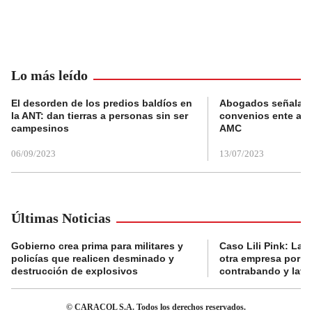
Lo más leído
El desorden de los predios baldíos en
Abogados señalan 
la ANT: dan tierras a personas sin ser
convenios ente alc
campesinos
AMC
06/09/2023
13/07/2023
Últimas Noticias
Gobierno crea prima para militares y
Caso Lili Pink: La F
policías que realicen desminado y
otra empresa por p
destrucción de explosivos
contrabando y lava
© CARACOL S.A. Todos los derechos reservados.