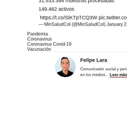
31.533.394 muestras procesadas
149.462 activos
https://t.co/SiKTpTCQ3W
pic.twitter
— MinSaludCol (@MinSaludCol)
January 2
Pandemia
Coronavirus
Coronavirus Covid-19
Vacunación
Felipe Lara
Comunicador social y peri
en los medios
...
Leer má