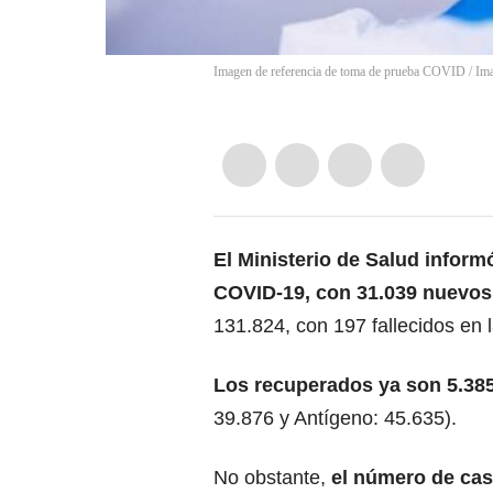
Imagen de referencia de toma de prueba COVID / Im
El Ministerio de Salud infor
COVID-19, con 31.039 nuevos
131.824, con 197 fallecidos en 
Los recuperados ya son 5.38
39.876 y Antígeno: 45.635).
No obstante,
el número de cas