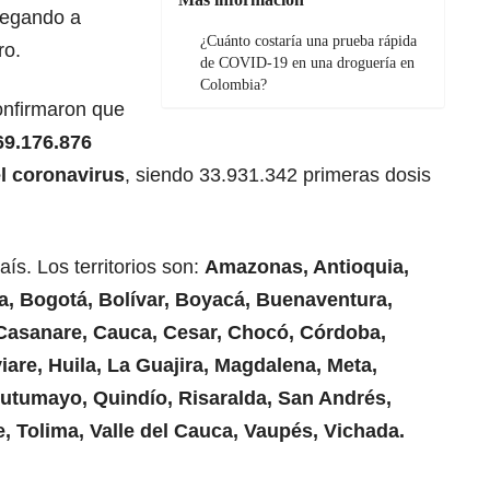
llegando a
¿Cuánto costaría una prueba rápida
ro.
de COVID-19 en una droguería en
Colombia?
onfirmaron que
69.176.876
el coronavirus
, siendo 33.931.342 primeras dosis
s. Los territorios son:
Amazonas, Antioquia,
la, Bogotá, Bolívar, Boyacá, Buenaventura,
Casanare, Cauca, Cesar, Chocó, Córdoba,
are, Huila, La Guajira, Magdalena, Meta,
Putumayo, Quindío, Risaralda, San Andrés,
, Tolima, Valle del Cauca, Vaupés, Vichada.