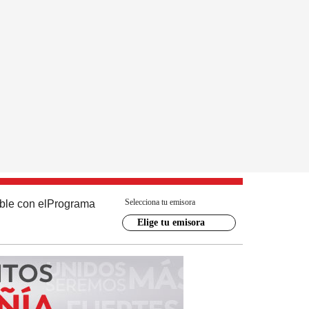
Selecciona tu emisora
ble con el
Programa
Elige tu emisora