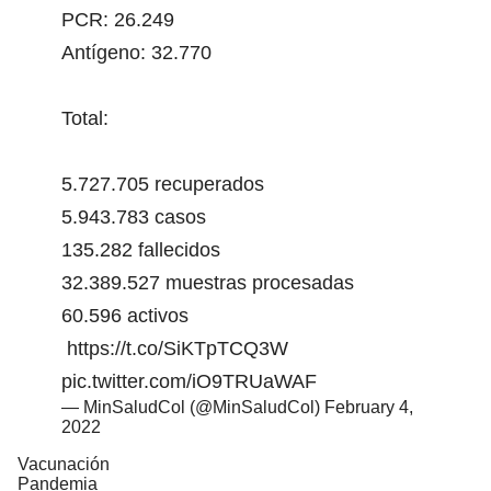
PCR: 26.249
Antígeno: 32.770
Total:
5.727.705 recuperados
5.943.783 casos
135.282 fallecidos
32.389.527 muestras procesadas
60.596 activos
https://t.co/SiKTpTCQ3W
pic.twitter.com/iO9TRUaWAF
— MinSaludCol (@MinSaludCol)
February 4,
2022
Vacunación
Pandemia