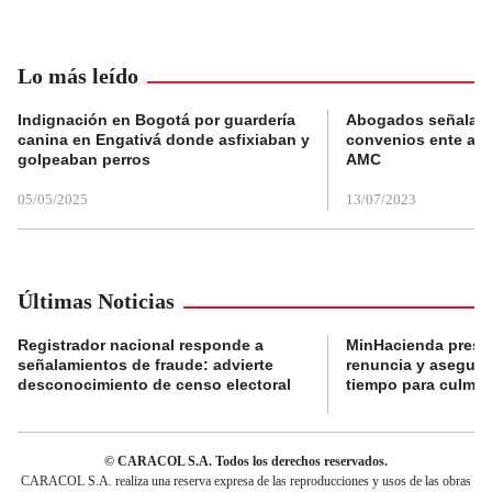
Lo más leído
Indignación en Bogotá por guardería
Abogados señalan 
canina en Engativá donde asfixiaban y
convenios ente alc
golpeaban perros
AMC
05/05/2025
13/07/2023
Últimas Noticias
Registrador nacional responde a
MinHacienda presen
señalamientos de fraude: advierte
renuncia y aseguró
desconocimiento de censo electoral
tiempo para culmina
© CARACOL S.A. Todos los derechos reservados.
CARACOL S.A. realiza una reserva expresa de las reproducciones y usos de las obras