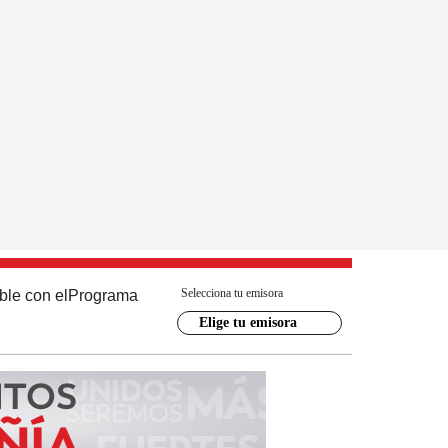
Selecciona tu emisora
ble con el
Programa
Elige tu emisora