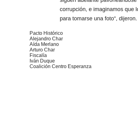
siguen adelante pavoneándose p
corrupción, e imaginamos que lo
para tomarse una foto”, dijeron.
Pacto Histórico
Alejandro Char
Aída Merlano
Arturo Char
Fiscalía
Iván Duque
Coalición Centro Esperanza