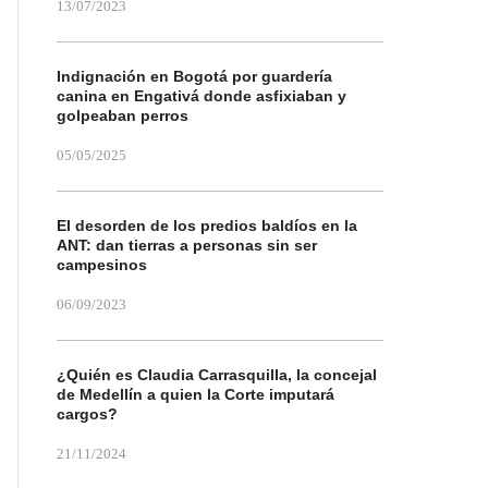
13/07/2023
Indignación en Bogotá por guardería
canina en Engativá donde asfixiaban y
golpeaban perros
05/05/2025
El desorden de los predios baldíos en la
ANT: dan tierras a personas sin ser
campesinos
06/09/2023
¿Quién es Claudia Carrasquilla, la concejal
de Medellín a quien la Corte imputará
cargos?
21/11/2024