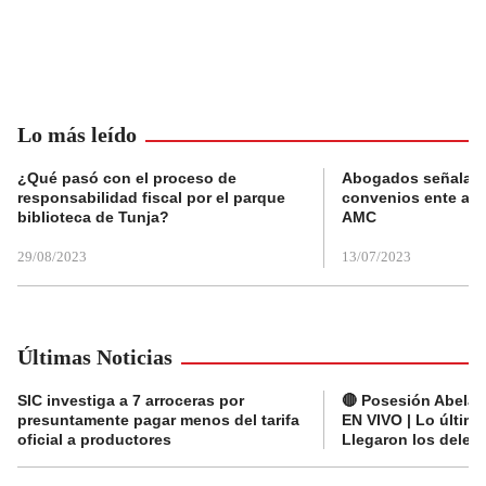
Lo más leído
¿Qué pasó con el proceso de
Abogados señalan 
responsabilidad fiscal por el parque
convenios ente alc
biblioteca de Tunja?
AMC
29/08/2023
13/07/2023
Últimas Noticias
SIC investiga a 7 arroceras por
🔴 Posesión Abelard
presuntamente pagar menos del tarifa
EN VIVO | Lo últim
oficial a productores
Llegaron los deleg