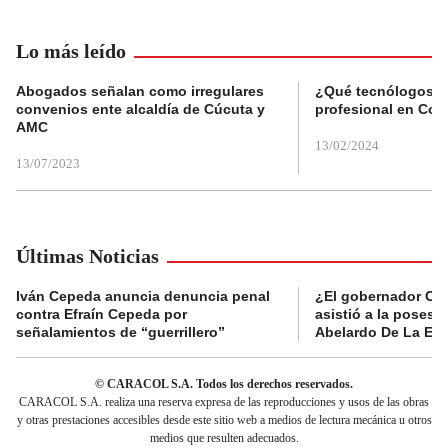
Lo más leído
Abogados señalan como irregulares
¿Qué tecnólogos re
convenios ente alcaldía de Cúcuta y
profesional en Col
AMC
13/02/2024
13/07/2023
Últimas Noticias
Iván Cepeda anuncia denuncia penal
¿El gobernador Ca
contra Efraín Cepeda por
asistió a la posesi
señalamientos de “guerrillero”
Abelardo De La Esp
© CARACOL S.A. Todos los derechos reservados.
CARACOL S.A. realiza una reserva expresa de las reproducciones y usos de las obras
y otras prestaciones accesibles desde este sitio web a medios de lectura mecánica u otros
medios que resulten adecuados.