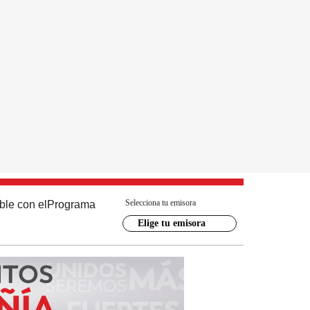
Selecciona tu emisora
ble con el
Programa
Elige tu emisora