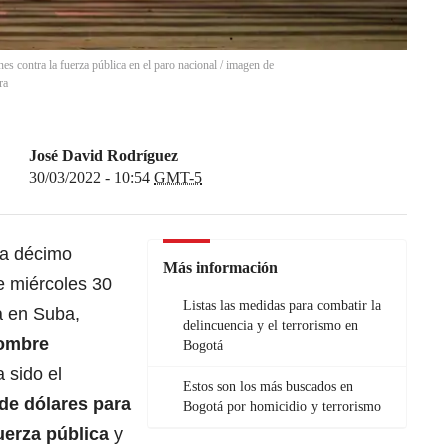
es contra la fuerza pública en el paro nacional / imagen de
ra
José David Rodríguez
30/03/2022 - 10:54
GMT-5
la décimo
Más información
te miércoles 30
Listas las medidas para combatir la
a en Suba,
delincuencia y el terrorismo en
hombre
Bogotá
a sido el
Estos son los más buscados en
de dólares para
Bogotá por homicidio y terrorismo
uerza pública
y