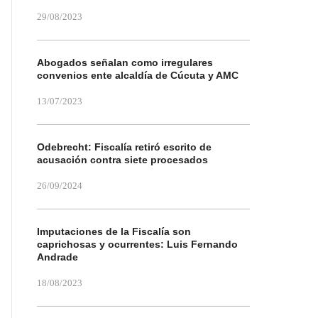
29/08/2023
Abogados señalan como irregulares
convenios ente alcaldía de Cúcuta y AMC
13/07/2023
Odebrecht: Fiscalía retiró escrito de
acusación contra siete procesados
26/09/2024
Imputaciones de la Fiscalía son
caprichosas y ocurrentes: Luis Fernando
Andrade
18/08/2023