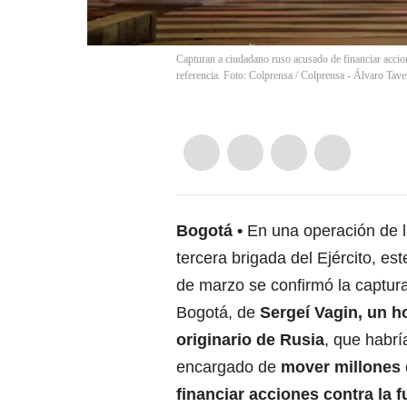
Capturan a ciudadano ruso acusado de financiar accion
referencia. Foto: Colprensa
/
Colprensa - Álvaro Tave
Bogotá
En una operación de 
tercera brigada del Ejército, es
de marzo se confirmó la captur
Bogotá, de
Sergeí Vagin, un 
originario de Rusia
, que habrí
encargado de
mover millones 
financiar acciones contra la f