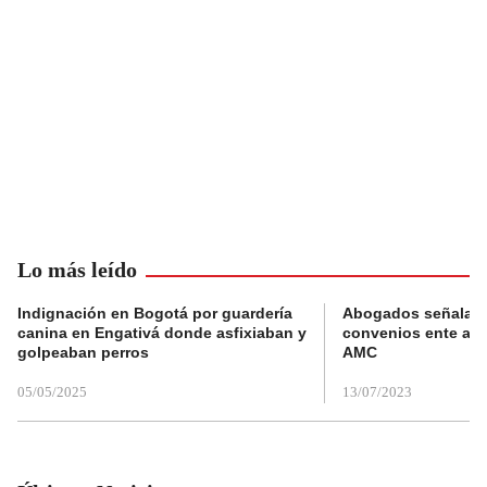
Lo más leído
Indignación en Bogotá por guardería
Abogados señalan 
canina en Engativá donde asfixiaban y
convenios ente alc
golpeaban perros
AMC
05/05/2025
13/07/2023