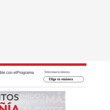
Selecciona tu emisora
ble con el
Programa
Elige tu emisora