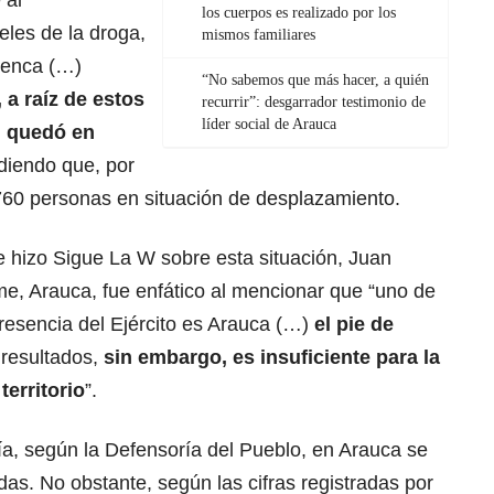
 al
los cuerpos es realizado por los
eles de la droga,
mismos familiares
chenca (…)
“No sabemos que más hacer, a quién
 a raíz de estos
recurrir”: desgarrador testimonio de
líder social de Arauca
n quedó en
diendo que, por
760 personas en situación de desplazamiento.
e hizo Sigue La W sobre esta situación, Juan
me, Arauca, fue enfático al mencionar que “uno de
esencia del Ejército es Arauca (…)
el pie de
 resultados,
sin embargo, es insuficiente para la
territorio
”.
a, según la Defensoría del Pueblo, en Arauca se
as. No obstante, según las cifras registradas por