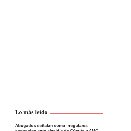
Lo más leído
Abogados señalan como irregulares
convenios ente alcaldía de Cúcuta y AMC