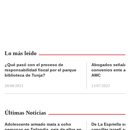
Lo más leído
¿Qué pasó con el proceso de
Abogados señalan 
responsabilidad fiscal por el parque
convenios ente alc
biblioteca de Tunja?
AMC
29/08/2023
13/07/2023
Últimas Noticias
Adolescente armado mata a ocho
De La Espriella se 
personas en Tailandia, seis de ellas en
canciller israelí a