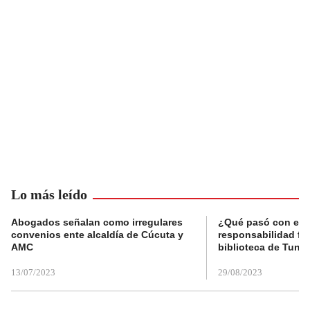
Lo más leído
Abogados señalan como irregulares
¿Qué pasó con el 
convenios ente alcaldía de Cúcuta y
responsabilidad fis
AMC
biblioteca de Tunja
13/07/2023
29/08/2023