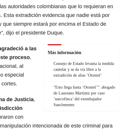
las autoridades colombianas que lo requieran en
. Esta extradición evidencia que nadie está por
 que siempre estará por encima el Estado de
”, dijo el presidente Duque.
agradeció a las
Más información
este proceso
,
Consejo de Estado levanta la medida
acional, al
cautelar y se da vía libre a la
zo especial
extradición de alias ‘Otoniel’
 cortes.
“Esto llega hasta ‘Otoniel’”: abogado
de Laureano Martínez por caso
a de Justicia
,
‘narcofinca’ del exembajador
Sanclemente
isdicción
braron con
r manipulación intencionada de este criminal para