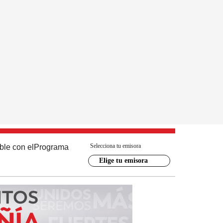
Selecciona tu emisora
ble con el
Programa
Elige tu emisora