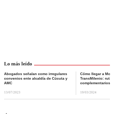
Lo más leído
Abogados señalan como irregulares
Cómo llegar a Mons
convenios ente alcaldía de Cúcuta y
TransMilenio: rutas
AMC
complementarios
13/07/2023
19/03/2024