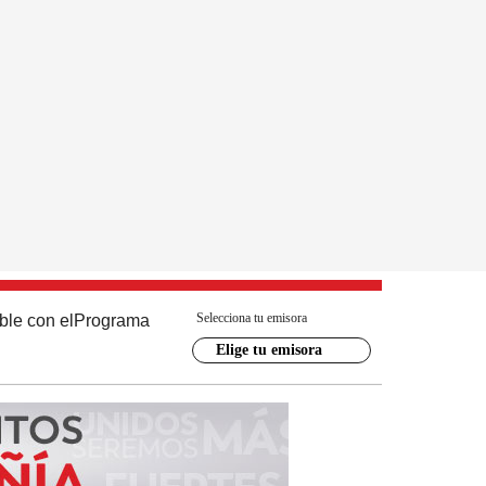
Selecciona tu emisora
ble con el
Programa
Elige tu emisora