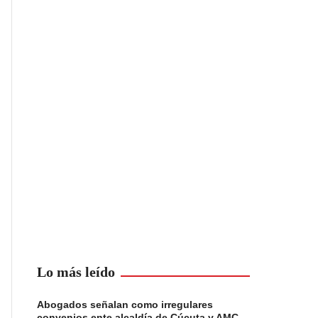
Lo más leído
Abogados señalan como irregulares
convenios ente alcaldía de Cúcuta y AMC