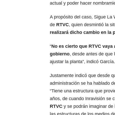
actual y poder hacer nombrami
A propósito del caso, Sigue L
de
RTVC
, quien desmintió la s
realizará dicho cambio en la 
“
No es cierto que RTVC vaya a
gobierno
, desde antes de que 
ajustar la planta”, indicó García.
Justamente indicó que desde qu
administración se ha hablado d
“Tiene una estructura que prov
años, de cuando Inravisión se c
RTVC
y se podrán imaginar de
las estructuras de los medios 