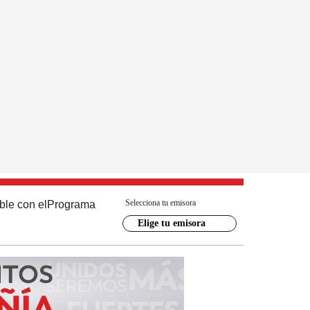
Selecciona tu emisora
ble con el
Programa
Elige tu emisora