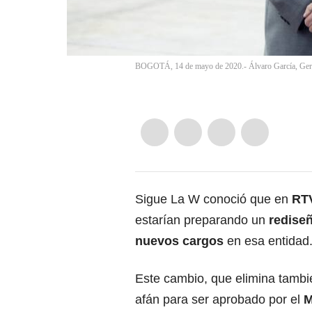
BOGOTÁ, 14 de mayo de 2020.- Álvaro García, Gere
Sigue La W conoció que en
RT
estarían preparando un
redise
nuevos cargos
en esa entidad
Este cambio, que elimina tambi
afán para ser aprobado por el
M