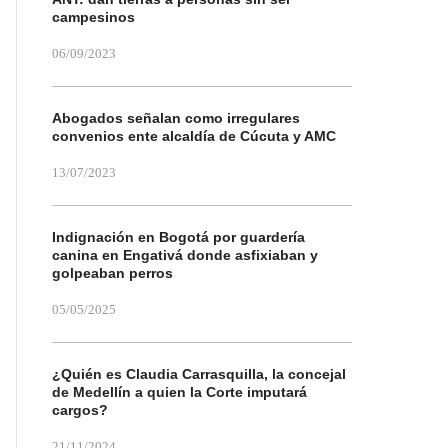
campesinos
06/09/2023
Abogados señalan como irregulares
convenios ente alcaldía de Cúcuta y AMC
13/07/2023
Indignación en Bogotá por guardería
canina en Engativá donde asfixiaban y
golpeaban perros
05/05/2025
¿Quién es Claudia Carrasquilla, la concejal
de Medellín a quien la Corte imputará
cargos?
21/11/2024