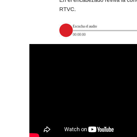
En el encabezado reviva la conv
RTVC.
Escucha el audio
00:00:00