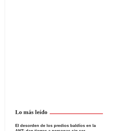
Lo más leído
El desorden de los predios baldíos en la
ANT: dan tierras a personas sin ser