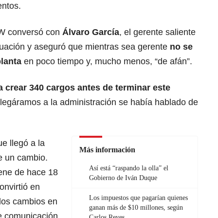
entos.
a W conversó con
Álvaro García
, el gerente saliente
ituación y aseguró que mientras sea gerente
no se
planta
en poco tiempo y, mucho menos, “de afán”.
 crear 340 cargos antes de terminar este
llegáramos a la administración se había hablado de
e llegó a la
Más información
e un cambio.
Así está “raspando la olla” el
iene de hace 18
Gobierno de Iván Duque
onvirtió en
Los impuestos que pagarían quienes
 los cambios en
ganan más de $10 millones, según
de comunicación
Carlos Reyes