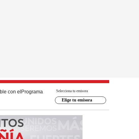
Selecciona tu emisora
ble con el
Programa
Elige tu emisora