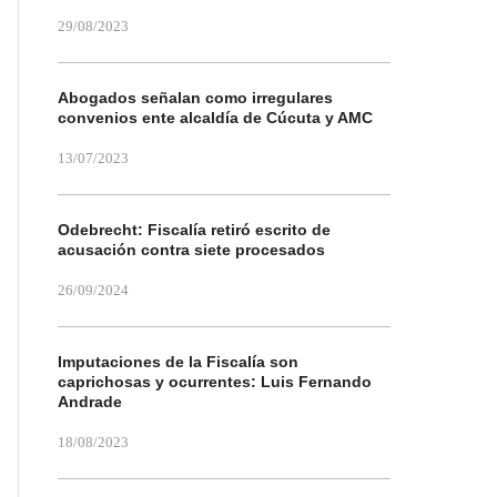
29/08/2023
Abogados señalan como irregulares
convenios ente alcaldía de Cúcuta y AMC
13/07/2023
Odebrecht: Fiscalía retiró escrito de
acusación contra siete procesados
26/09/2024
Imputaciones de la Fiscalía son
caprichosas y ocurrentes: Luis Fernando
Andrade
18/08/2023