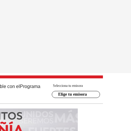
Selecciona tu emisora
ble con el
Programa
Elige tu emisora