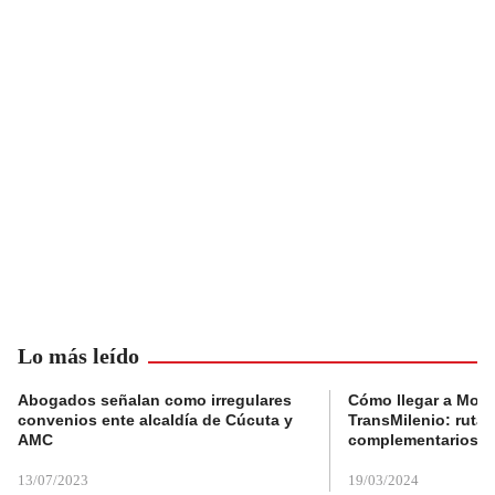
Lo más leído
Abogados señalan como irregulares
Cómo llegar a Mons
convenios ente alcaldía de Cúcuta y
TransMilenio: rutas
AMC
complementarios
13/07/2023
19/03/2024