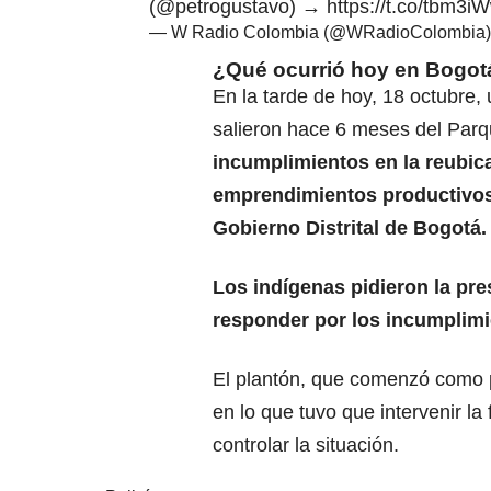
(
@petrogustavo
) →
https://t.co/tbm3
— W Radio Colombia (@WRadioColombia
¿Qué ocurrió hoy en Bogot
En la tarde de hoy, 18 octubre
salieron hace 6 meses del Par
incumplimientos en la reubica
emprendimientos productivos 
Gobierno Distrital de Bogotá.
Los indígenas pidieron la pres
responder por los incumplim
El plantón, que comenzó como pa
en lo que tuvo que intervenir la
controlar la situación.