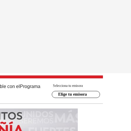
Selecciona tu emisora
ble con el
Programa
Elige tu emisora