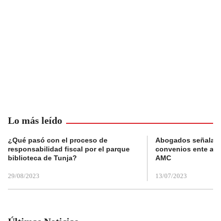
Lo más leído
¿Qué pasó con el proceso de
Abogados señalan 
responsabilidad fiscal por el parque
convenios ente alc
biblioteca de Tunja?
AMC
29/08/2023
13/07/2023