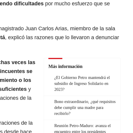
iendo dificultades
por mucho esfuerzo que se
 magistrado Juan Carlos Arias, miembro de la sala
tá
, explicó las razones que lo llevaron a denunciar
has veces las
Más información
lincuentes se
¿El Gobierno Petro mantendrá el
miento o los
subsidio de Ingreso Solidario en
suficientes
y
2023?
raciones de la
Bono extraordinario, ¿qué requisitos
debe cumplir una madre para
recibirlo?
raciones de la
Reunión Petro-Maduro: avanza el
vas desde hace
encuentro entre los presidentes