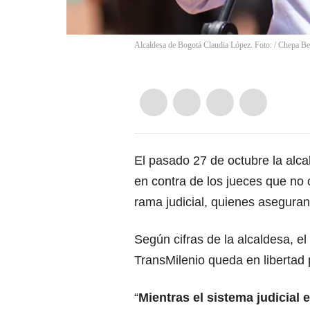
Alcaldesa de Bogotá Claudia López. Foto:
/
Chepa Be
El pasado 27 de octubre
la alc
en contra de los jueces que no 
rama judicial, quienes aseguran
Según cifras de la alcaldesa, e
TransMilenio
queda en libertad 
“
Mientras el sistema judicial