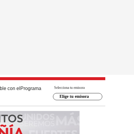
Selecciona tu emisora
ble con el
Programa
Elige tu emisora