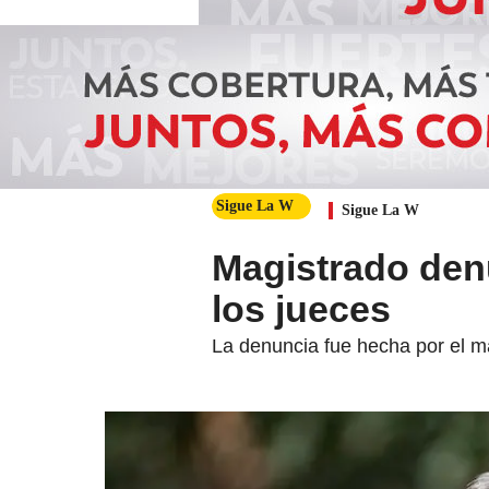
Sigue La W
Sigue La W
Magistrado denu
los jueces
La denuncia fue hecha por el ma