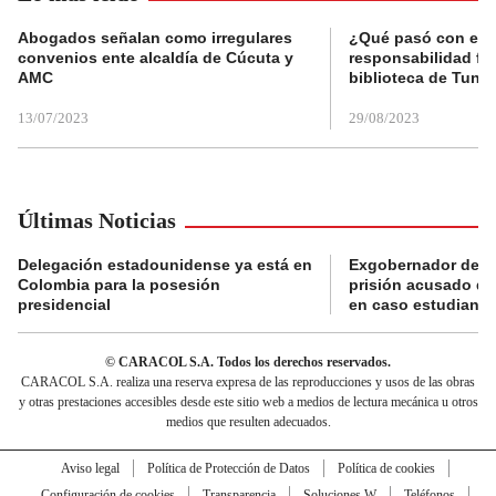
Abogados señalan como irregulares
¿Qué pasó con el 
convenios ente alcaldía de Cúcuta y
responsabilidad fis
AMC
biblioteca de Tunja
13/07/2023
29/08/2023
Últimas Noticias
Delegación estadounidense ya está en
Exgobernador de Gu
Colombia para la posesión
prisión acusado de
presidencial
en caso estudiante
© CARACOL S.A. Todos los derechos reservados.
CARACOL S.A. realiza una reserva expresa de las reproducciones y usos de las obras
y otras prestaciones accesibles desde este sitio web a medios de lectura mecánica u otros
medios que resulten adecuados.
Aviso legal
Política de Protección de Datos
Política de cookies
Configuración de cookies
Transparencia
Soluciones W
Teléfonos