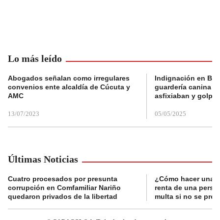
Lo más leído
Abogados señalan como irregulares
Indignación en Bog
convenios ente alcaldía de Cúcuta y
guardería canina e
AMC
asfixiaban y golpe
13/07/2023
05/05/2025
Últimas Noticias
Cuatro procesados por presunta
¿Cómo hacer una d
corrupción en Comfamiliar Nariño
renta de una perso
quedaron privados de la libertad
multa si no se pres