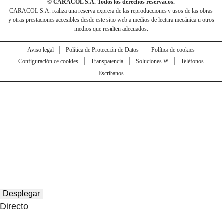
© CARACOL S.A. Todos los derechos reservados.
CARACOL S.A. realiza una reserva expresa de las reproducciones y usos de las obras
y otras prestaciones accesibles desde este sitio web a medios de lectura mecánica u otros
medios que resulten adecuados.
Aviso legal
Política de Protección de Datos
Política de cookies
Configuración de cookies
Transparencia
Soluciones W
Teléfonos
Escríbanos
Desplegar
Directo