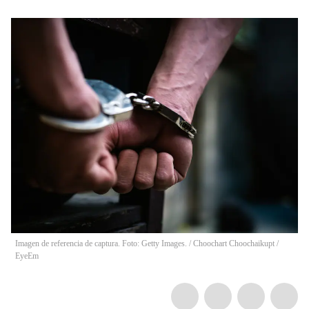
Imagen de referencia de captura. Foto: Getty Images.
/
Choochart Choochaikupt /
EyeEm