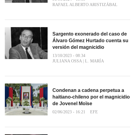
RAFAEL ALBERTO ARISTIZÁBAL
Sargento exonerado del caso de
Álvaro Gómez Hurtado cuenta su
versión del magnicidio
13/10/2023 - 08:34
JULIANA OSSA
|
L. MARÍA
Condenan a cadena perpetua a
haitiano-chileno por el magnicidio
de Jovenel Moïse
02/06/2023 - 16:21
EFE