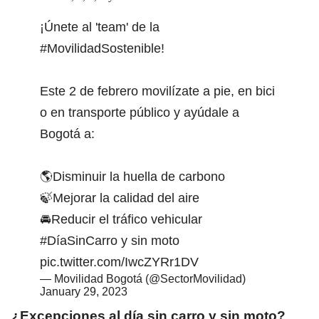
¡Únete al 'team' de la
#MovilidadSostenible
!
Este 2 de febrero movilízate a pie, en bici
o en transporte público y ayúdale a
Bogotá a:
🌎Disminuir la huella de carbono
🍃Mejorar la calidad del aire
🚘Reducir el tráfico vehicular
#DíaSinCarro
y sin moto
pic.twitter.com/IwcZYRr1DV
— Movilidad Bogotá (@SectorMovilidad)
January 29, 2023
¿Excepciones al día sin carro y sin moto?