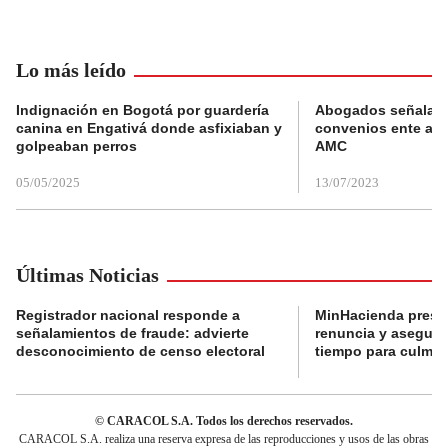
Lo más leído
Indignación en Bogotá por guardería
Abogados señalan 
canina en Engativá donde asfixiaban y
convenios ente alc
golpeaban perros
AMC
05/05/2025
13/07/2023
Últimas Noticias
Registrador nacional responde a
MinHacienda presen
señalamientos de fraude: advierte
renuncia y aseguró
desconocimiento de censo electoral
tiempo para culmina
© CARACOL S.A. Todos los derechos reservados.
CARACOL S.A. realiza una reserva expresa de las reproducciones y usos de las obras