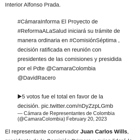
Interior
Alfonso Prada
.
#CámaraInforma
El Proyecto de
#ReformaALaSalud
iniciará su trámite de
manera ordinaria en
#ComisiónSéptima
,
decisión ratificada en reunión con
presidentes de las comisiones y presidida
por el Pdte
@CamaraColombia
@DavidRacero
▶️5 votos fue el total en favor de la
decisión.
pic.twitter.com/nDyZzpLGmb
— Cámara de Representantes de Colombia
(@CamaraColombia)
February 20, 2023
El representante conservador
Juan Carlos Wills
,