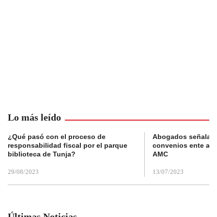
Lo más leído
¿Qué pasó con el proceso de
Abogados señalan 
responsabilidad fiscal por el parque
convenios ente alc
biblioteca de Tunja?
AMC
29/08/2023
13/07/2023
Últimas Noticias