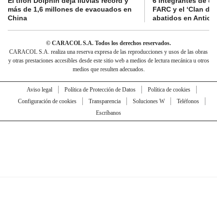
El tifón Dolphin deja lluvias récord y
6 integrantes de di
más de 1,6 millones de evacuados en
FARC y el ‘Clan del
China
abatidos en Antioq
© CARACOL S.A. Todos los derechos reservados.
CARACOL S.A. realiza una reserva expresa de las reproducciones y usos de las obras
y otras prestaciones accesibles desde este sitio web a medios de lectura mecánica u otros
medios que resulten adecuados.
Aviso legal
Política de Protección de Datos
Política de cookies
Configuración de cookies
Transparencia
Soluciones W
Teléfonos
Escríbanos