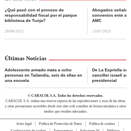
¿Qué pasó con el proceso de
Abogados señalan 
responsabilidad fiscal por el parque
convenios ente alc
biblioteca de Tunja?
AMC
29/08/2023
13/07/2023
Últimas Noticias
Adolescente armado mata a ocho
De La Espriella se 
personas en Tailandia, seis de ellas en
canciller israelí a
una escuela
presidencial
© CARACOL S.A. Todos los derechos reservados.
CARACOL S.A. realiza una reserva expresa de las reproducciones y usos de las obras
y otras prestaciones accesibles desde este sitio web a medios de lectura mecánica u otros
medios que resulten adecuados.
Aviso legal
Política de Protección de Datos
Política de cookies
Configuración de cookies
Transparencia
Soluciones W
Teléfonos