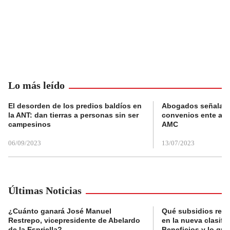
Lo más leído
El desorden de los predios baldíos en
Abogados señalan 
la ANT: dan tierras a personas sin ser
convenios ente alc
campesinos
AMC
06/09/2023
13/07/2023
Últimas Noticias
¿Cuánto ganará José Manuel
Qué subsidios reci
Restrepo, vicepresidente de Abelardo
en la nueva clasifi
de la Espriella?
Beneficios y lo qu