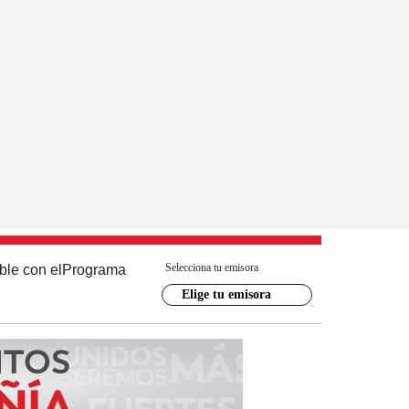
Selecciona tu emisora
ble con el
Programa
Elige tu emisora