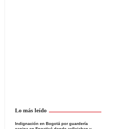
Lo más leído
Indignación en Bogotá por guardería
canina en Engativá donde asfixiaban y