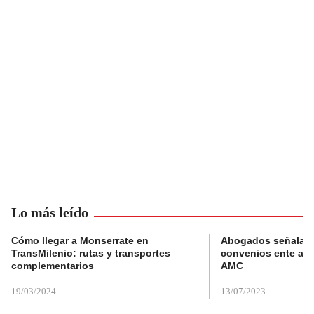
Lo más leído
Cómo llegar a Monserrate en
Abogados señalan 
TransMilenio: rutas y transportes
convenios ente alc
complementarios
AMC
19/03/2024
13/07/2023