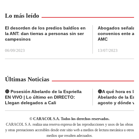
Lo más leído
El desorden de los predios baldíos en
Abogados señalan 
la ANT: dan tierras a personas sin ser
convenios ente alc
campesinos
AMC
06/09/2023
13/07/2023
Últimas Noticias
🔴 Posesión Abelardo de la Espriella
🔴A qué hora es la
EN VIVO | Lo último en DIRECTO:
Abelardo de la Espr
Llegan delegados a Cali
agosto y dónde ver
© CARACOL S.A. Todos los derechos reservados.
CARACOL S.A. realiza una reserva expresa de las reproducciones y usos de las obras
y otras prestaciones accesibles desde este sitio web a medios de lectura mecánica u otros
medios que resulten adecuados.