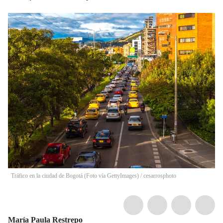
Tráfico en la ciudad de Bogotá (Foto vía GettyImages)
/
cesarrosphoto
María Paula Restrepo